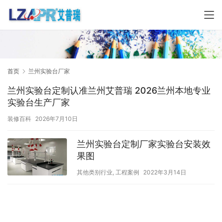
首页
兰州实验台厂家
兰州实验台定制认准兰州艾普瑞 2026兰州本地专业
实验台生产厂家
装修百科
2026年7月10日
兰州实验台定制厂家实验台安装效
果图
其他类别行业
,
工程案例
2022年3月14日