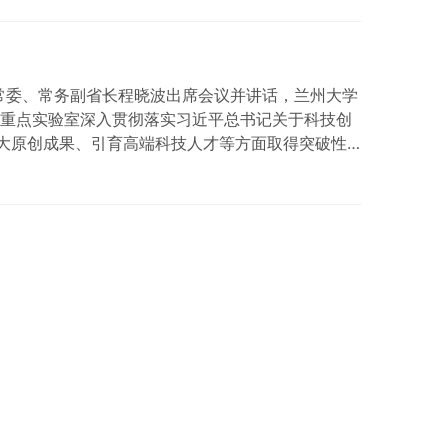
科研设施、代表性科研成…
常委、常务副省长程晓波出席会议并讲话，兰州大学
国重点实验室深入贯彻落实习近平总书记关于科技创
大原创成果、引育高端科技人才等方面取得突破性
核心平台和重要支撑。 会议强调，要聚焦国家所
力推动科技创新和产业创新深度…