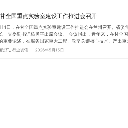
实验室常务副主任李斌围绕实验室的发展历程、使命定位、大型
甘全国重点实验室建设工作推进会召开
月14日，在甘全国重点实验室建设工作推进会在兰州召开。省委
长、党委副书记杨勇平出席会议。 会议指出，近年来，在甘全
的重要论述，在服务国家重大工程、攻坚关键核心技术、产出重
展，已成为我省服务国家战略、赋能产业转型、集聚高端人才的
闻资讯
,
行业资讯
2026年5月15日
、甘肃所能，进一步提升在甘全国重点实验室建设运行水平，加