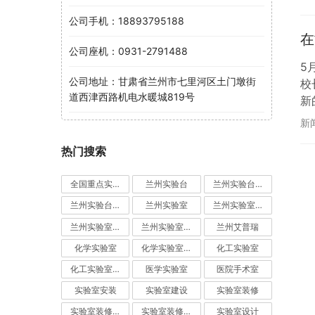
点
公司手机：18893795188
在
公司座机：0931-2791488
5
公司地址：甘肃省兰州市七里河区土门墩街
校
道西津西路机电水暖城819号
新
进
新
需
热门搜索
全国重点实验室
兰州实验台
兰州实验台厂家
兰州实验台定制
兰州实验室
兰州实验室建设
兰州实验室装修
兰州实验室设计
兰州艾普瑞
化学实验室
化学实验室设计
化工实验室
化工实验室设计
医学实验室
医院手术室
实验室安装
实验室建设
实验室装修
实验室装修公司
实验室装修设计
实验室设计